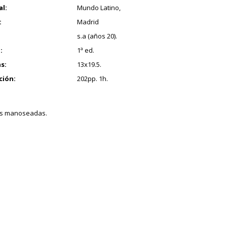
al:
Mundo Latino,
:
Madrid
s.a (años 20).
:
1ª ed.
s:
13x19.5.
ción:
202pp. 1h.
as manoseadas.