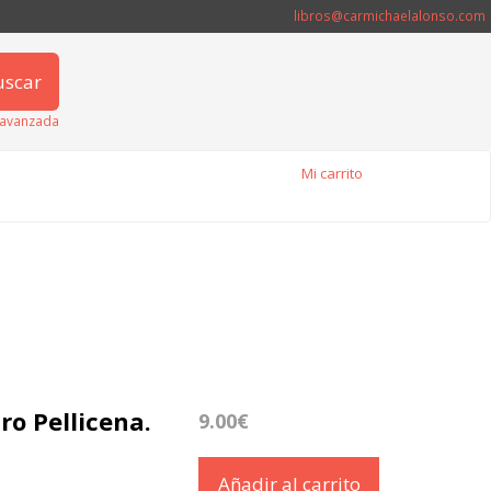
libros@carmichaelalonso.com
uscar
avanzada
Mi carrito
ro Pellicena.
9.00€
Añadir al carrito