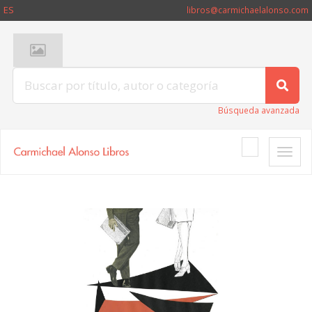
ES
libros@carmichaelalonso.com
Búsqueda avanzada
Toggle
naviga