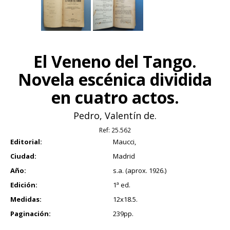
El Veneno del Tango.
Novela escénica dividida
en cuatro actos.
Pedro, Valentín de.
Ref:
25.562
Editorial:
Maucci,
Ciudad:
Madrid
Año:
s.a. (aprox. 1926.)
Edición:
1ª ed.
Medidas:
12x18.5.
Paginación:
239pp.