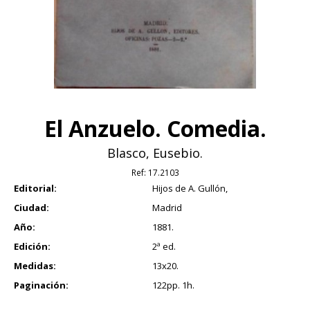
El Anzuelo. Comedia.
Blasco, Eusebio.
Ref:
17.2103
Editorial:
Hijos de A. Gullón,
Ciudad:
Madrid
Año:
1881.
Edición:
2ª ed.
Medidas:
13x20.
Paginación:
122pp. 1h.