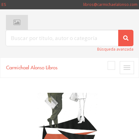
ES
libros@carmichaelalonso.com
Búsqueda avanzada
Toggle
naviga