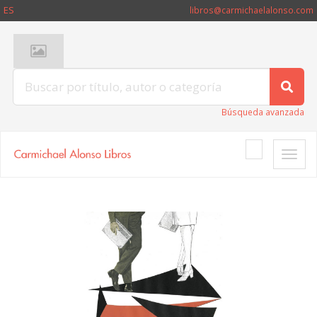
ES
libros@carmichaelalonso.com
Búsqueda avanzada
Toggle
naviga