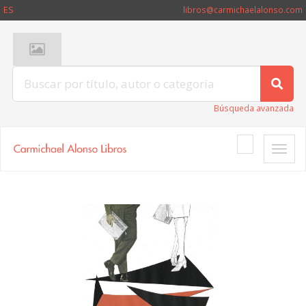
ES
libros@carmichaelalonso.com
Búsqueda avanzada
Toggle
naviga