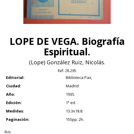
LOPE DE VEGA. Biografía
Espiritual.
(Lope) González Ruiz, Nicolás.
Ref:
28.295
Editorial:
Biblioteca Pax,
Ciudad:
Madrid
Año:
1935.
Edición:
1ª ed.
Medidas:
13.3x18.8.
Paginación:
155pp. 2h.
ilus.