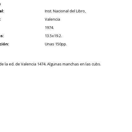
9
al:
Inst. Nacional del Libro,
:
Valencia
1974.
s:
13.5x19.2.
ción:
Unas 150pp.
 de la ed. de Valencia 1474. Algunas manchas en las cubs.