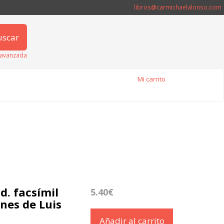
libros@carmichaelalonso.com
uscar
avanzada
Mi carrito
. facsímil
5.40€
nes de Luis
Añadir al carrito