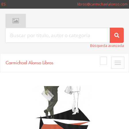
ES
libros@carmichaelalonso.com
Búsqueda avanzada
Toggle
naviga