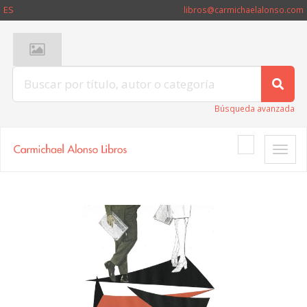
ES
libros@carmichaelalonso.com
Búsqueda avanzada
Toggle
naviga