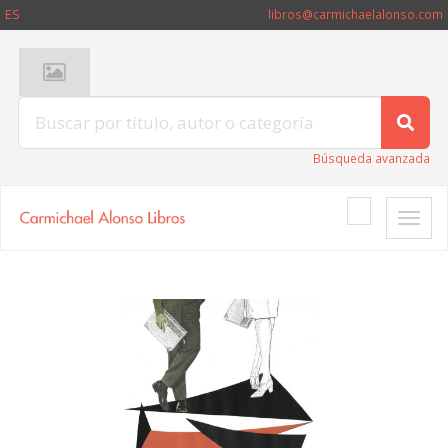
ES
libros@carmichaelalonso.com
Búsqueda avanzada
Toggle
naviga