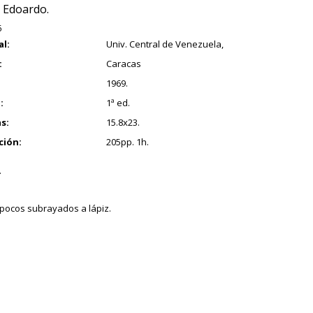
 Edoardo.
6
al:
Univ. Central de Venezuela,
:
Caracas
1969.
:
1ª ed.
s:
15.8x23.
ción:
205pp. 1h.
.
pocos subrayados a lápiz.