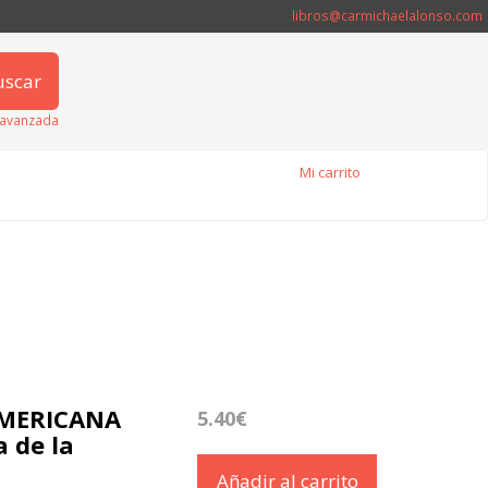
libros@carmichaelalonso.com
uscar
avanzada
Mi carrito
AMERICANA
5.40€
 de la
Añadir al carrito