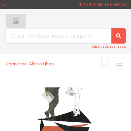
ES
libros@carmichaelalonso.com
Búsqueda avanzada
Toggle
naviga