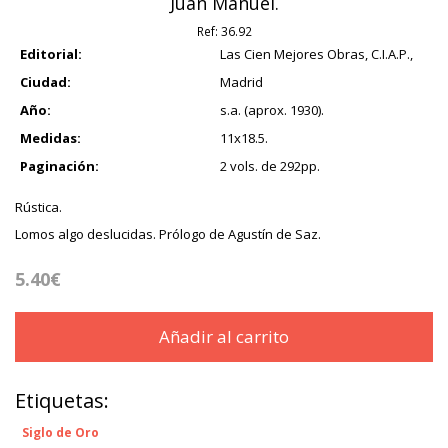
Juan Manuel.
Ref:
36.92
Editorial:
Las Cien Mejores Obras, C.I.A.P.,
Ciudad:
Madrid
Año:
s.a. (aprox. 1930).
Medidas:
11x18.5.
Paginación:
2 vols. de 292pp.
Rústica.
Lomos algo deslucidas. Prólogo de Agustín de Saz.
5.40€
Añadir al carrito
Etiquetas:
Siglo de Oro