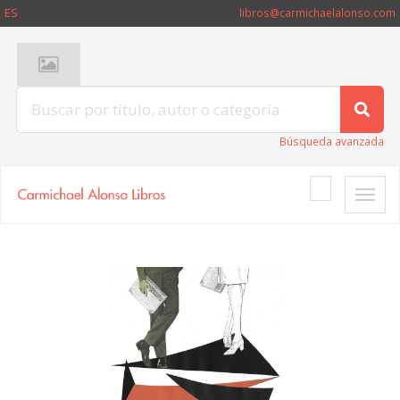
ES
libros@carmichaelalonso.com
Búsqueda avanzada
Toggle
naviga