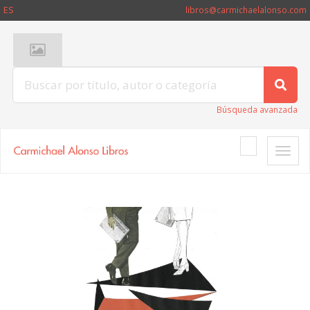
ES
libros@carmichaelalonso.com
Búsqueda avanzada
Toggle
naviga