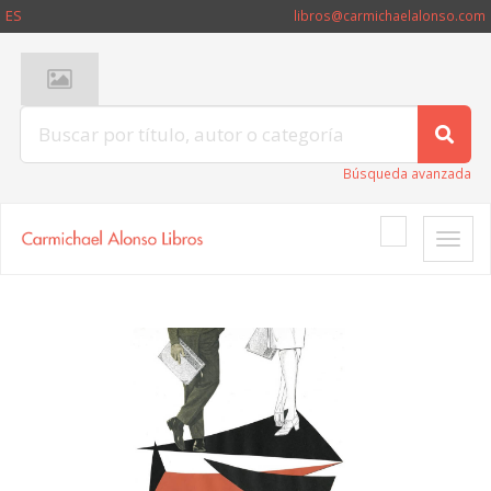
ES
libros@carmichaelalonso.com
Búsqueda avanzada
Toggle
naviga