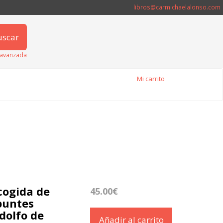
libros@carmichaelalonso.com
uscar
avanzada
Mi carrito
cogida de
45.00€
puntes
Adolfo de
Añadir al carrito