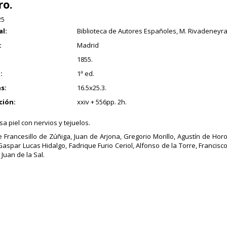
ro.
25
al:
Biblioteca de Autores Españoles, M. Rivadeneyra,
:
Madrid
1855.
:
1ª ed.
s:
16.5x25.3.
ción:
xxiv + 556pp. 2h.
a piel con nervios y tejuelos.
 Francesillo de Zúñiga, Juan de Arjona, Gregorio Morillo, Agustín de Ho
Gaspar Lucas Hidalgo, Fadrique Furio Ceriol, Alfonso de la Torre, Francisc
Juan de la Sal.