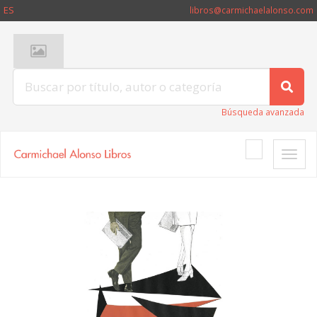
ES
libros@carmichaelalonso.com
Búsqueda avanzada
Toggle
naviga