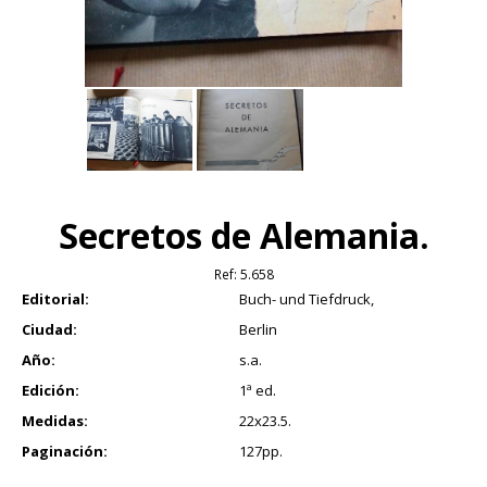
Secretos de Alemania.
Ref:
5.658
Editorial:
Buch- und Tiefdruck,
Ciudad:
Berlin
Año:
s.a.
Edición:
1ª ed.
Medidas:
22x23.5.
Paginación:
127pp.