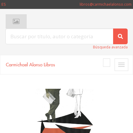
ES
libros@carmichaelalonso.com
Búsqueda avanzada
Toggle
naviga