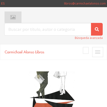
ES
libros@carmichaelalonso.com
Búsqueda avanzada
Toggle
naviga