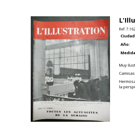
L'Il
Ref:
7.16
Ciudad
Año:
Medida
Muy ilus
Camisas 
Hermosa 
la persp