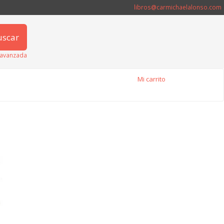
libros@carmichaelalonso.com
uscar
avanzada
Mi carrito