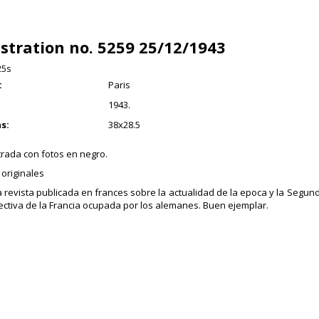
lustration no. 5259 25/12/1943
25s
:
Paris
1943.
s:
38x28.5
trada con fotos en negro.
originales
revista publicada en frances sobre la actualidad de la epoca y la Segu
ectiva de la Francia ocupada por los alemanes. Buen ejemplar.