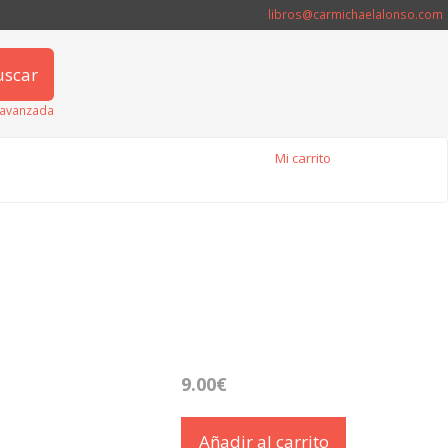
libros@carmichaelalonso.com
uscar
avanzada
Mi carrito
9.00€
Añadir al carrito