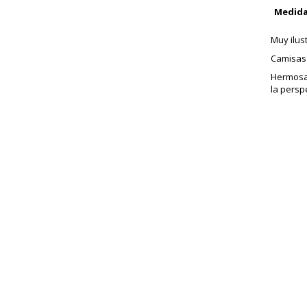
Medida
Muy ilus
Camisas 
Hermosa 
la persp