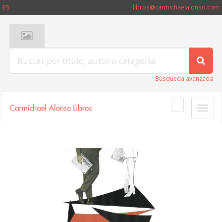
ES
libros@carmichaelalonso.com
Búsqueda avanzada
Toggle
naviga