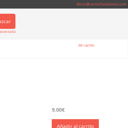
libros@carmichaelalonso.com
uscar
avanzada
Mi carrito
9.00€
Añadir al carrito