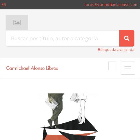
ES
libros@carmichaelalonso.com
Búsqueda avanzada
Toggle
naviga