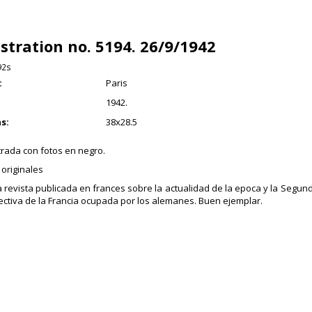
ustration no. 5194. 26/9/1942
92s
:
Paris
1942.
s:
38x28.5
trada con fotos en negro.
originales
revista publicada en frances sobre la actualidad de la epoca y la Segu
ectiva de la Francia ocupada por los alemanes. Buen ejemplar.