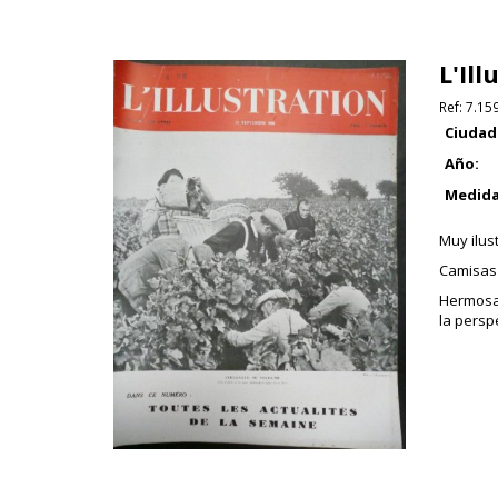
L'Ill
Ref:
7.15
Ciudad
Año:
Medida
Muy ilus
Camisas 
Hermosa 
la persp