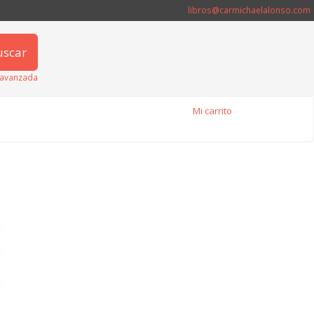
libros@carmichaelalonso.com
uscar
avanzada
Mi carrito