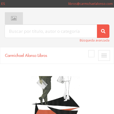
ES
libros@carmichaelalonso.com
Búsqueda avanzada
Toggle
naviga