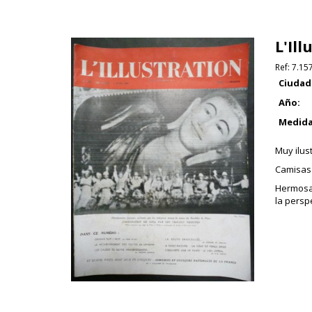
L'Ill
Ref:
7.15
Ciudad
Año:
Medida
Muy ilus
Camisas 
Hermosa 
la persp