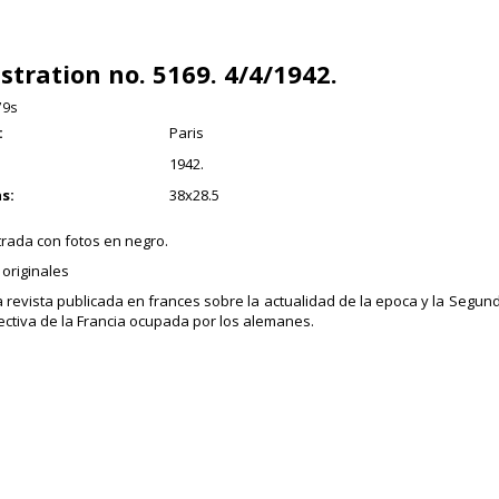
ustration no. 5169. 4/4/1942.
79s
:
Paris
1942.
s:
38x28.5
trada con fotos en negro.
originales
revista publicada en frances sobre la actualidad de la epoca y la Segu
ectiva de la Francia ocupada por los alemanes.