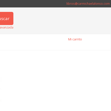
libros@carmichaelalonso.com
uscar
avanzada
Mi carrito