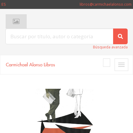
ES
libros@carmichaelalonso.com
Búsqueda avanzada
Toggle
naviga