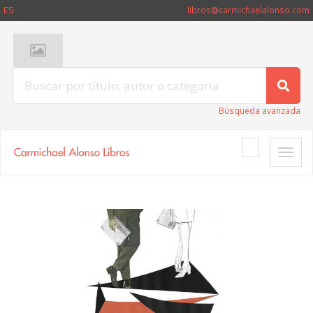
ES
libros@carmichaelalonso.com
Búsqueda avanzada
Toggle
naviga