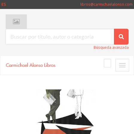
ES
libros@carmichaelalonso.com
Búsqueda avanzada
Toggle
naviga