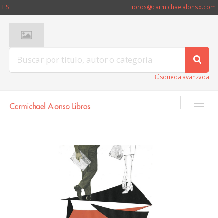
ES
libros@carmichaelalonso.com
Búsqueda avanzada
Toggle
naviga