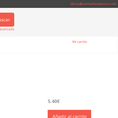
libros@carmichaelalonso.com
uscar
avanzada
Mi carrito
5.40€
Añadir al carrito