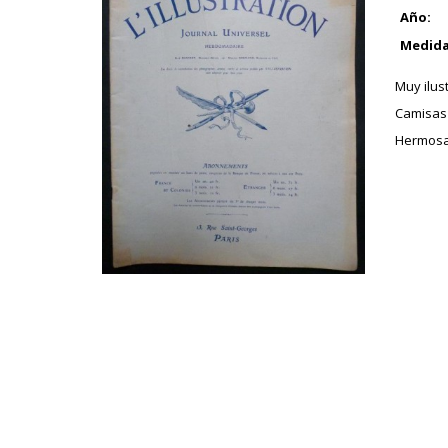
Año:
Medida
Muy ilus
Camisas 
Hermosa 