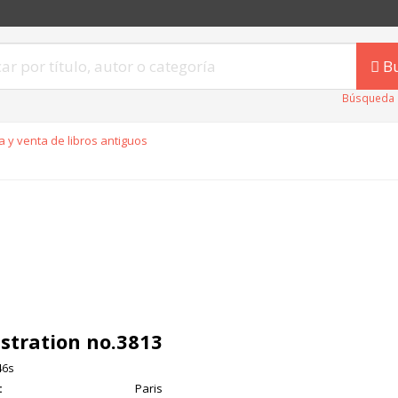
B
Búsqueda 
 y venta de libros antiguos
lustration no.3813
46s
:
Paris