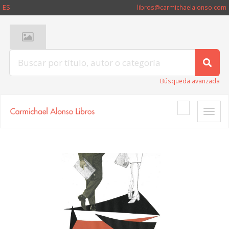
ES
libros@carmichaelalonso.com
Búsqueda avanzada
Toggle
naviga