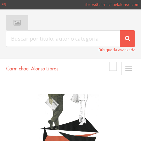
ES
libros@carmichaelalonso.com
Búsqueda avanzada
Toggle
naviga