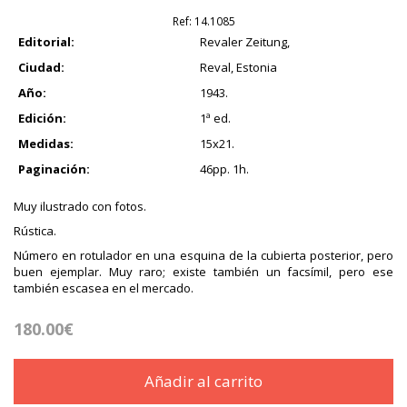
Ref:
14.1085
Editorial:
Revaler Zeitung,
Ciudad:
Reval, Estonia
Año:
1943.
Edición:
1ª ed.
Medidas:
15x21.
Paginación:
46pp. 1h.
Muy ilustrado con fotos.
Rústica.
Número en rotulador en una esquina de la cubierta posterior, pero
buen ejemplar. Muy raro; existe también un facsímil, pero ese
también escasea en el mercado.
180.00€
Añadir al carrito