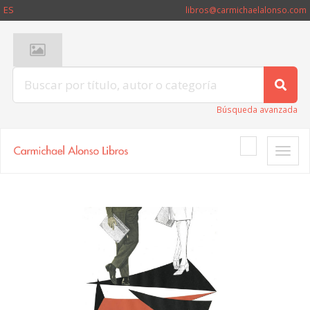
ES
libros@carmichaelalonso.com
Búsqueda avanzada
Toggle
naviga