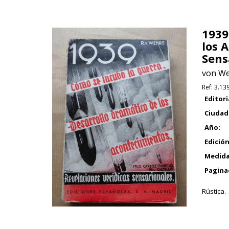
1939
los 
Sens
von We
Ref:
3.13
Editori
Ciudad
Año:
Edición
Medida
Pagina
Rústica.