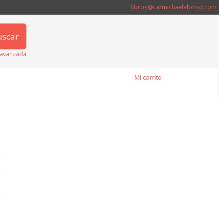
libros@carmichaelalonso.com
uscar
avanzada
Mi carrito