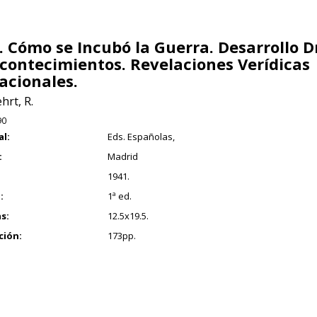
. Cómo se Incubó la Guerra. Desarrollo 
Acontecimientos. Revelaciones Verídicas
acionales.
hrt, R.
90
al:
Eds. Españolas,
:
Madrid
1941.
:
1ª ed.
s:
12.5x19.5.
ción:
173pp.