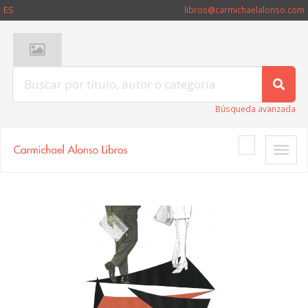
ES
libros@carmichaelalonso.com
Búsqueda avanzada
Toggle
naviga