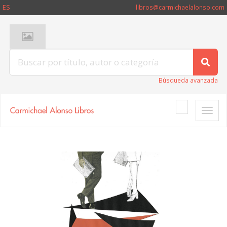
ES
libros@carmichaelalonso.com
Búsqueda avanzada
Toggle
naviga