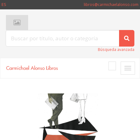
ES
libros@carmichaelalonso.com
Búsqueda avanzada
Toggle
naviga