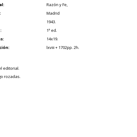
al:
Razón y Fe,
:
Madrid
1943.
:
1ª ed.
s:
14x19.
ción:
lxviii + 1702pp. 2h.
l editorial.
go rozadas.