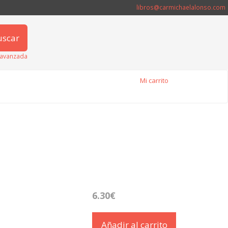
libros@carmichaelalonso.com
uscar
avanzada
Mi carrito
6.30€
Añadir al carrito