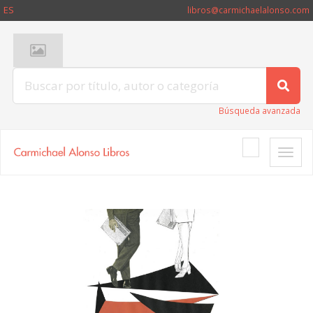
ES
libros@carmichaelalonso.com
Búsqueda avanzada
Toggle
naviga