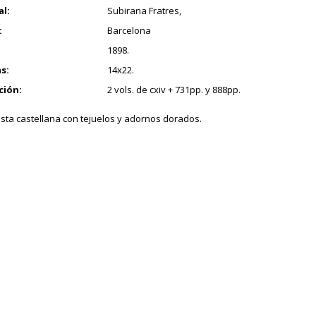
al:
Subirana Fratres,
:
Barcelona
1898.
s:
14x22.
ción:
2 vols. de cxiv + 731pp. y 888pp.
sta castellana con tejuelos y adornos dorados.