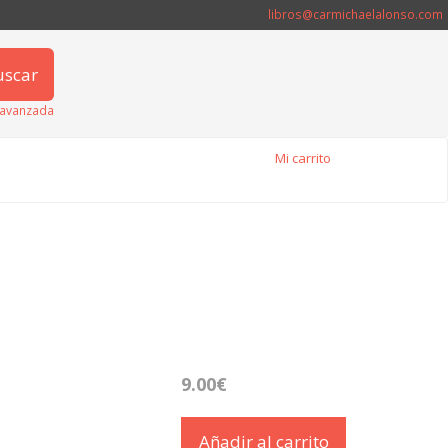
libros@carmichaelalonso.com
uscar
avanzada
Mi carrito
9.00€
Añadir al carrito