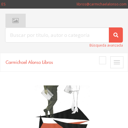
ES
libros@carmichaelalonso.com
Búsqueda avanzada
Toggle
naviga