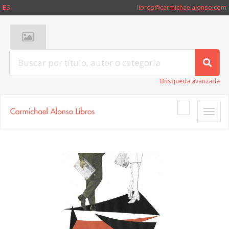
ES
libros@carmichaelalonso.com
Búsqueda avanzada
Toggle
naviga