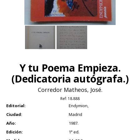
Y tu Poema Empieza.
(Dedicatoria autógrafa.)
Corredor Matheos, José.
Ref:
18.888
Editorial:
Endymion,
Ciudad:
Madrid
Año:
1987.
Edición:
1ª ed.