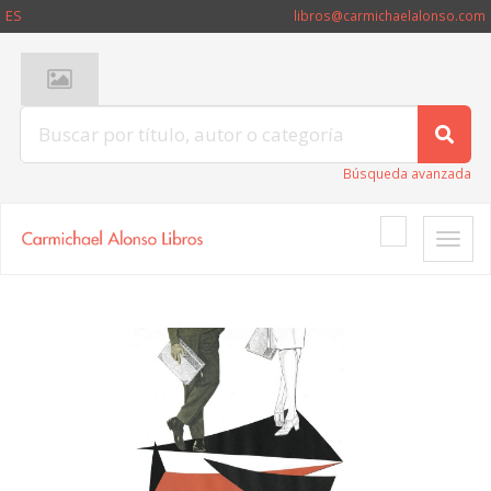
ES
libros@carmichaelalonso.com
Búsqueda avanzada
Toggle
naviga