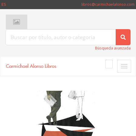
ES
libros@carmichaelalonso.com
Búsqueda avanzada
Toggle
naviga