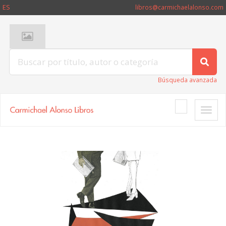
ES
libros@carmichaelalonso.com
Búsqueda avanzada
Toggle
naviga