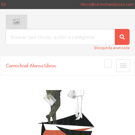
ES
libros@carmichaelalonso.com
Búsqueda avanzada
Toggle
naviga