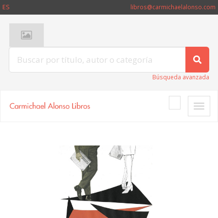
ES
libros@carmichaelalonso.com
Búsqueda avanzada
Toggle
naviga