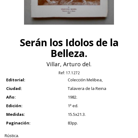
Serán los Idolos de la
Belleza.
Villar, Arturo del.
Ref:
17.1272
Editorial:
Colección Melibea,
Ciudad:
Talavera de la Reina
Año:
1982.
Edición:
1ª ed.
Medidas:
15.5x21.3.
Paginación:
83pp.
Rústica.