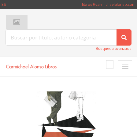
ES
libros@carmichaelalonso.com
Búsqueda avanzada
Toggle
naviga