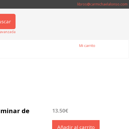
libros@carmichaelalonso.com
uscar
avanzada
Mi carrito
iminar de
13.50€
Añadir al carrito