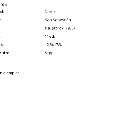
102a
al:
Norte,
:
San Sebastián
s.a. (aprox. 1955).
:
1ª ed.
s:
12.5x17.3.
ción:
51pp.
n ejemplar.